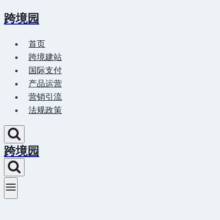
跨境园
Skip
to
首页
content
跨境建站
国际支付
产品运营
营销引流
法规政策
跨境园