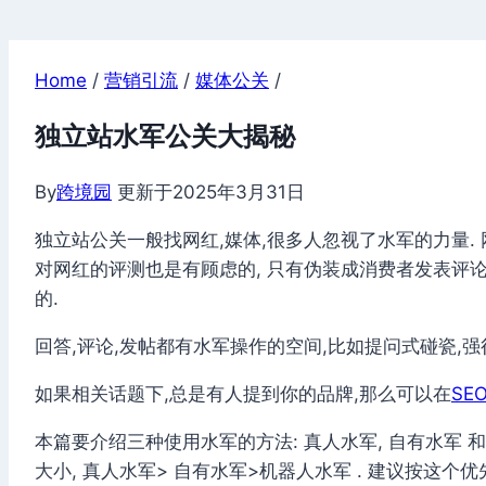
Home
/
营销引流
/
媒体公关
/
独立站水军公关大揭秘
By
跨境园
更新于
2025年3月31日
独立站公关一般找网红,媒体,很多人忽视了水军的力量. 
对网红的评测也是有顾虑的, 只有伪装成消费者发表评论
的.
回答,评论,发帖都有水军操作的空间,比如提问式碰瓷,强
如果相关话题下,总是有人提到你的品牌,那么可以在
SE
本篇要介绍三种使用水军的方法: 真人水军, 自有水军 
大小, 真人水军> 自有水军>机器人水军 . 建议按这个优