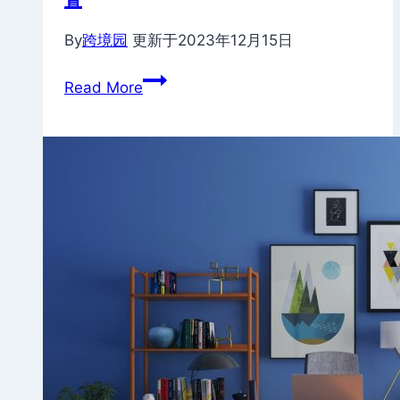
置
By
跨境园
更新于
2023年12月15日
独
Read More
立
站
快
速
备
份
网
站,
数
据
库
及
安