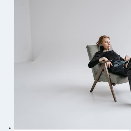
人
邮
箱
和
域
名
验
证