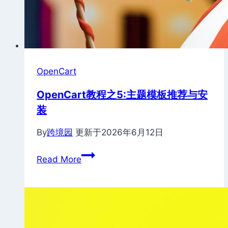
OpenCart
OpenCart教程之5:主题模板推荐与安
装
By
跨境园
更新于
2026年6月12日
OpenCart
Read More
教
程
之
5:
主