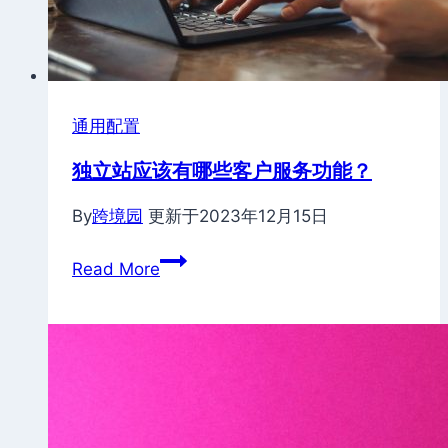
通用配置
独立站应该有哪些客户服务功能？
By
跨境园
更新于
2023年12月15日
独
Read More
立
站
应
该
有
哪