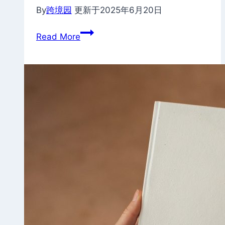
By
跨境园
更新于
2025年6月20日
Shopify
Read More
教
程
1.2:
购
买
域
名
并
绑
定
到
Shopify
店
铺