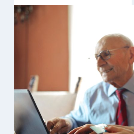
程
1.1:
注
册
开
店
及
店
铺
信
息
设
置