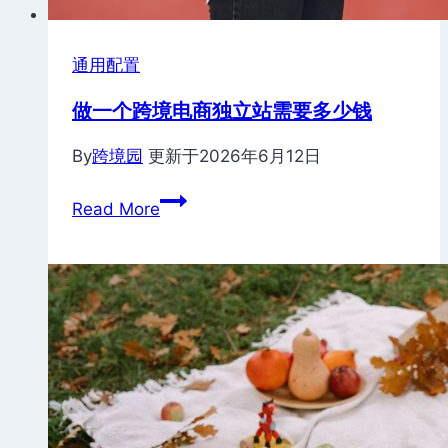
通用配置
做一个跨境电商独立站需要多少钱
By
跨境园
更新于
2026年6月12日
做
Read More
一
个
跨
境
电
商
独
立
站