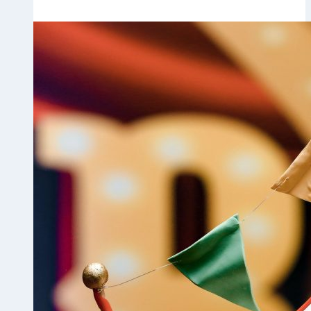
的
跨
境
电
商
独
立
站
布
局
设
计
案
例