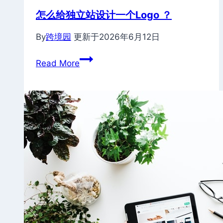
怎么给独立站设计一个Logo ？
By
跨境园
更新于
2026年6月12日
怎
Read More
么
给
独
立
站
设
计
一
个
Logo
？