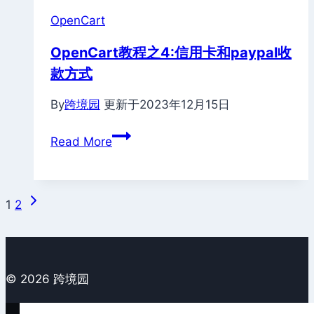
OpenCart
OpenCart教程之4:信用卡和paypal收
款方式
By
跨境园
更新于
2023年12月15日
OpenCart
Read More
教
程
之
Page
Next
1
2
4:
Page
navigation
信
用
卡
© 2026 跨境园
和
paypal