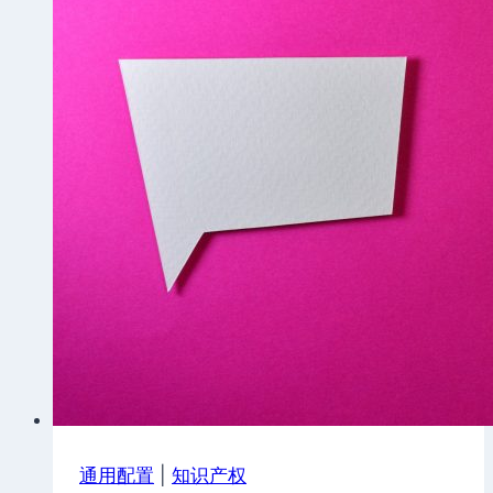
些
客
户
服
务
功
能？
通用配置
|
知识产权