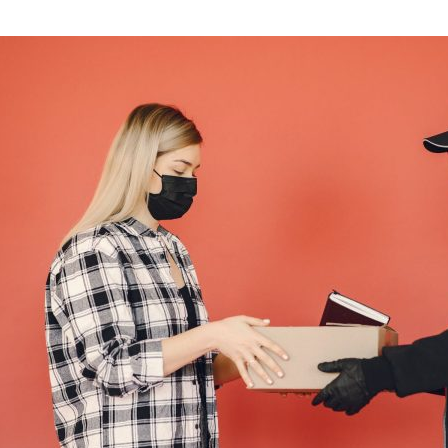
设
置
为
DNS
域
名
解
析
服
务
器