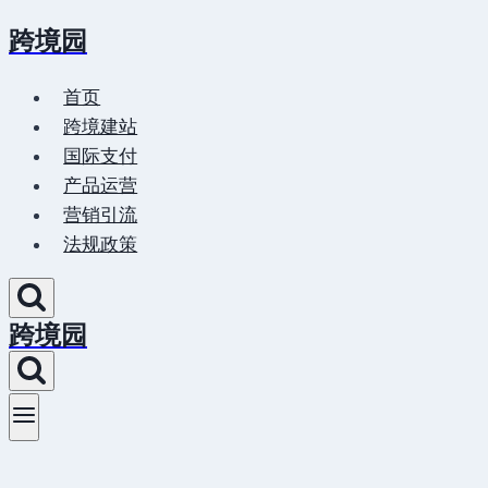
跨境园
Skip
to
首页
content
跨境建站
国际支付
产品运营
营销引流
法规政策
跨境园