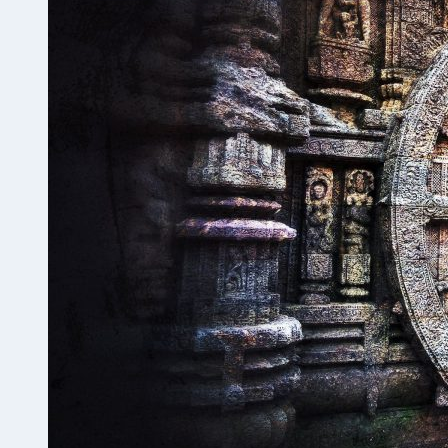
免
费
SSL
证
书
实
现
HTTPS
访
问