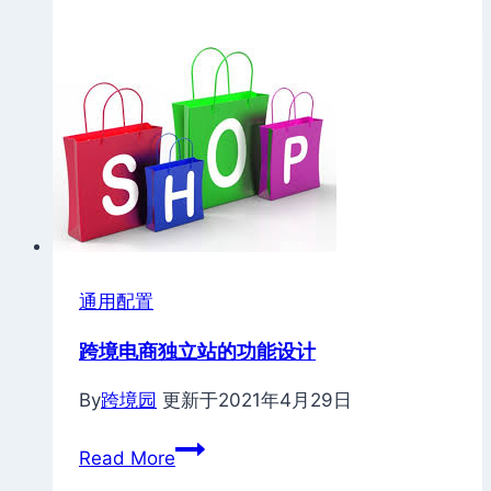
程
之
1:
使
用
宝
塔
面
板
安
通用配置
装
跨境电商独立站的功能设计
OpenCart
建
By
跨境园
更新于
2021年4月29日
站
跨
Read More
境