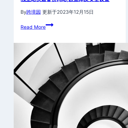
By
跨境园
更新于
2023年12月15日
独
Read More
立
站
快
速
备
份
网
站,
数
据
库
及
安