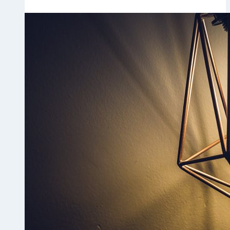
电
商
独
立
站
的
功
能
设
计