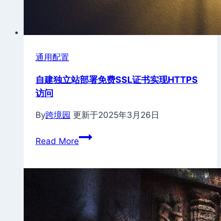
通用配置
自建独立站部署免费SSL证书实现HTTPS
访问
By
跨境园
更新于
2025年3月26日
自
Read More
建
独
立
站
部
署