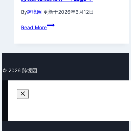
By
跨境园
更新于
2026年6月12日
怎
Read More
么
给
独
立
站
© 2026 跨境园
设
计
一
个
Logo
？